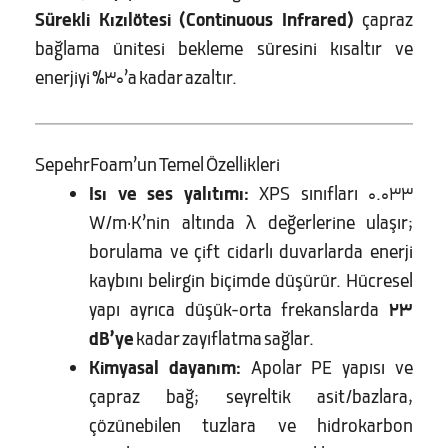
Sürekli Kızılötesi (Continuous Infrared)
çapraz
bağlama ünitesi bekleme süresini kısaltır ve
enerjiyi %30’a kadar azaltır.
SepehrFoam’un Temel Özellikleri
Isı ve ses yalıtımı:
XPS sınıfları 0.033
W/m·K’nin altında λ değerlerine ulaşır;
borulama ve çift cidarlı duvarlarda enerji
kaybını belirgin biçimde düşürür. Hücresel
yapı ayrıca düşük-orta frekanslarda
23
dB’ye
kadar zayıflatma sağlar.
Kimyasal dayanım:
Apolar PE yapısı ve
çapraz bağ; seyreltik asit/bazlara,
çözünebilen tuzlara ve hidrokarbon