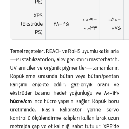
PE)
XPS
0.029–
−50 –
(Ekstrüde
28–45
0.033
+75
PS)
Temel reçeteler; REACH ve RoHS uyumlu katkılarla
—ısı stabilizatörleri, alev geciktirici masterbatch,
UV emiciler ve organik pigmentler—tamamlanır.
Köpükleme sırasında bütan veya bütan/pentan
karışımı enjekte edilir; gaz-eriyik oranı ve
ekstrüder basıncı hedef yoğunluğu ve
80–120
hücre/cm
ince hücre yapısını sağlar. Köpük boru
üretiminde, klasik kalibratör yerine servo
kontrollü ölçülendirme kalıpları kullanılarak uzun
metrajda çap ve et kalınlığı sabit tutulur. XPE’de