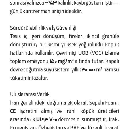
sonrası yalnızca
~%3
kalınlık kaybı göstermiştir—
günlük antrenmanlar için idealdir.
Sürdürülebilirlik ve İş Güvenliği
Tesis içi geri dönüşüm, fireleri ikincil granüle
dönüştürür; bir kısmı yüksek yoğunluklu köpük
hatlarında kullanılır. Çevrimiçi UOB (VOC) izleme
toplam emisyonu
150 mg/m³
altında tutar. Kapalı
devre soğutma suyu sistemi yıllık
40.000 m³
ham su
tüketimini azaltır.
Uluslararası Varlık
İran genelindeki dağıtıma ek olarak SepehrFoam,
CE
işaretini almış ve İranlı köpük üreticileri
arasında ilk
UL94 V-0
derecesini sunmuştur; Irak,
Ermenistan, Özbekistan ve BAE’ye düzenli ihracat