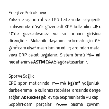
Enerji ve Petrokimya
Yukarı akış petrol ve LPG hatlarında kriyojenik
izolasyonda düşük gözenekli XPE kullanılır;
−160
°C
’de gevrekleşmez ve su buharı girişine
dirençlidir. Mekanik dayanımı artırmak için 45
g/m² cam elyaf mesh lamine edilir; ardından metal
veya GRP ceket uygulanır. Sistem ömrü
25+ yıl
hedeflenir ve
ASTM C585
’e göre tasarlanır.
Spor ve Sağlık
EPE spor matlarında
30–35 kg/m³
yoğunluk;
darbe emme ile kullanıcı stabilitesi arasında denge
sağlar.
Ab Rocket
gibi ev tipi ekipmanlarda PU kaplı
SepehrFoam parçalar
20.000
basma çevrimi