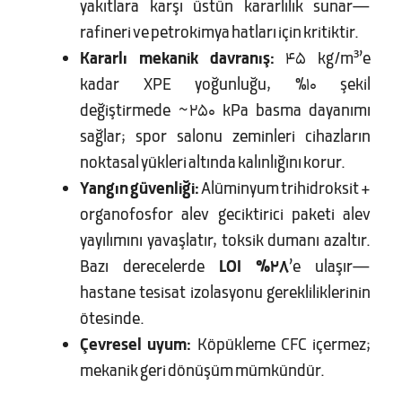
yakıtlara karşı üstün kararlılık sunar—
rafineri ve petrokimya hatları için kritiktir.
Kararlı mekanik davranış:
45 kg/m³’e
kadar XPE yoğunluğu, %10 şekil
değiştirmede ~250 kPa basma dayanımı
sağlar; spor salonu zeminleri cihazların
noktasal yükleri altında kalınlığını korur.
Yangın güvenliği:
Alüminyum trihidroksit +
organofosfor alev geciktirici paketi alev
yayılımını yavaşlatır, toksik dumanı azaltır.
Bazı derecelerde
LOI %28
’e ulaşır—
hastane tesisat izolasyonu gerekliliklerinin
ötesinde.
Çevresel uyum:
Köpükleme CFC içermez;
mekanik geri dönüşüm mümkündür.