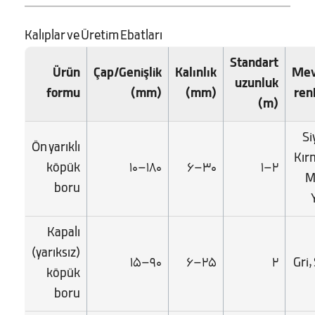
Kalıplar ve Üretim Ebatları
Standart
Ürün
Çap/Genişlik
Kalınlık
Mev
uzunluk
formu
(mm)
(mm)
ren
(m)
Si
Ön yarıklı
Kırm
köpük
10–180
6–30
1–2
M
boru
Kapalı
(yarıksız)
15–90
6–25
2
Gri,
köpük
boru