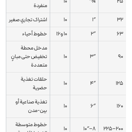
10
¾″
25
منفردة
32
1″
10
اشتراك تجاري صغير
63
2″
10 و16
خطوط أحياء
مدخل محطة
90
3″
10
تخفيض حتى مبانٍ
متعددة
حلقات تغذية
10
4″
125
حضرية
تغذية صناعية أو
10
6″
160
بين-مدن
خطوط متوسطة
10
8–10″
200–225