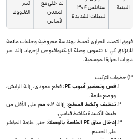
تداخلي مع
كسر
البينية
ستانلس 304
المعدن
القلاووظ
للبيئات الشديدة
الأساس
فروق التمدد الحراري تُضبط بهندسة مخروطية وحلقات مانعة
للانزلاق كي لا تتعرض وصلة الإلكتروافيوجن لإجهاد زائد عبر
دورات الحرارة الموسمية.
3) خطوات التركيب
قص وتحضير أنبوب PE:
قطع عمودي، إزالة الرايش،
ووضع علامة.
تنظيف وكشط السطح:
إزالة
0.2 مم
على الأقل من
طبقة الأكسدة بكاشط قياسي.
إدخال ساق PE الخاصة بالوصلة:
حتى علامة المؤشر
على الجسم.