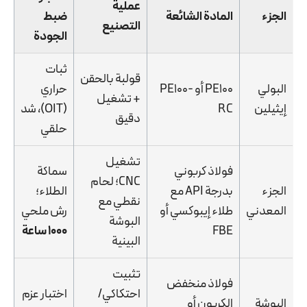
عملية
الجزء
المادة الشائعة
ضبط
التصنيع
الجودة
ثبات
قولبة بالحقن
البولي
PE100 أو PE100-
حراري
+ تشغيل
إيثيلين
RC
(OIT)، شد
دقيق
حلقي
تشغيل
فولاذ كربوني
سماكة
CNC؛ لحام
الجزء
بدرجة API مع
الطلاء؛
نقطي مع
المعدني
طلاء إيبوكسي أو
رش ملحي
البوشة
FBE
1000 ساعة
البينية
تثبيت
فولاذ منخفض
احتكاكي/
اختبار عزم
البوشة
الكربون أو