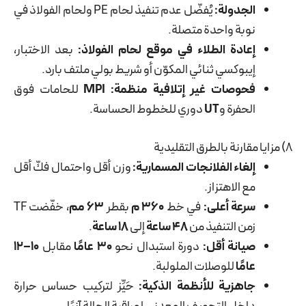
الجدولة:
يُفضّل عدم تنفيذ لحام PE ولحام الفولاذ في
نوبة واحدة متصلة.
إعادة الطلاء في موقع لحام الفولاذ:
بعد الاختبار،
إيبوكسي ثنائي المكوّن أو شريط بولي ملتف بارد.
فحوصات غير إتلافية منظمة:
MPI
للحامات فوق
الحفرة و
UT
دوري للخطوط الحساسة.
8) مزايا مقارنة بالطرق التقليدية
إلغاء الفلانجات المسمارية:
وزن أقل واحتمال فكّ أقل
مع الاهتزاز.
سرعة أعلى:
في خط
360 م
بقطر
63 مم
، خفّضت TF
زمن التنفيذ من
48 ساعة
إلى
18 ساعة
.
صيانة أقل:
دورة استبدال نحو
30 عامًا
مقابل
10–12
عامًا
للوصلات الملولبة.
جاهزية للأنظمة الذكية:
حَيِّز لتركيب حساس حرارة