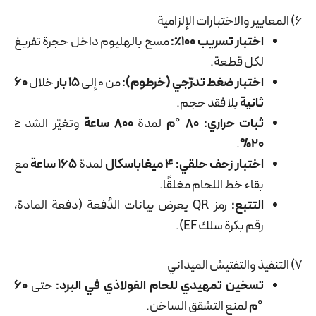
6) المعايير والاختبارات الإلزامية
اختبار تسريب 100٪:
مسح بالهليوم داخل حجرة تفريغ
لكل قطعة.
اختبار ضغط تدرّجي (خرطوم):
من 0 إلى
15 بار
خلال
60
ثانية
بلا فقد حجم.
ثبات حراري:
80 °م
لمدة
800 ساعة
وتغيّر الشد ≤
.
20%
اختبار زحف حلقي:
4 ميغاباسكال
لمدة
165 ساعة
مع
بقاء خط اللحام مغلقًا.
التتبع:
رمز QR يعرض بيانات الدُفعة (دفعة المادة،
رقم بكرة سلك EF).
7) التنفيذ والتفتيش الميداني
تسخين تمهيدي للحام الفولاذي في البرد:
حتى
60
°م
لمنع التشقق الساخن.