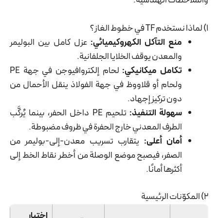
والملاحظات الهندسية.
1) لماذا نستخدم TF في خطوط الغاز؟
منع التآكل الكهروكيميائي:
عزل كامل بين البوليمر
والمعدن يوقف الخلايا الجلفانية.
تكامل ميكانيكي:
لحام إلكتروافيوجن في جهة PE
ولحام أو قلاووظ في جهة الفولاذ ينقل الأحمال من
دون تركيز إجهاد.
سهولة التنفيذ:
تلحيم PE داخل الحفر، بينما يُركَّب
الطرف المعدني خارج الحفرة في ظروف مضبوطة.
أمان أعلى:
يتقارب تسريب معدن-إلى-بوليمر من
الصفر، فيصبح موضع الوصلة من أخطر نقاط الخط إلى
أكثرها أمانًا.
2) المكوّنات الرئيسية
اختبار