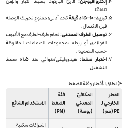
إلكتروافيوجن:
قارئ الباركود يضبط التيار والزمن
تلقائيًا.
تبريد:
10–15 دقيقة
كحد أدنى؛ ممنوع تحريك الوصلة
قبل الاكتمال.
توصيل الطرف المعدني:
لحام طرف-لطرف مع الأنبوب
الفولاذي أو ربطه بمجموعات الصمامات المقلوظة
حسب التصميم.
اختبار ضغط:
هيدروليكي/هوائي عند
1.5×
ضغط
التشغيل.
4) نطاق الأقطار وفئة الضغط
القطر
المكافئ
فئة
الخارجي لـ
المعدني
الضغط
الاستخدام الشائع
PE (مم)
(بوصة)
(PN)
اشتراكات سكنية