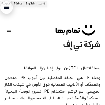
فارسی
English
Türkçe
العربية
طي
حتوى
شركة تي إف
وصلة انتقال غاز TF (من البولي إيثيلين إلى الفولاذ)
وصلة TF هي الحلقة المفصلية بين أنبوب PE المدفون
والمعدّات أو الأنابيب المعدنية فوق الأرض في شبكات الغاز
الطبيعي. مع توسّع استخدام PE، تصبح الوصلة الهجينة
المحكَمة والمُعمِّرة ضرورة. فيما يلي التصميم والمواد والمعايير