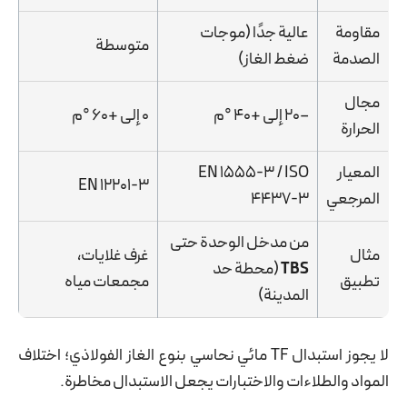
مقاومة
عالية جدًا (موجات
متوسطة
الصدمة
ضغط الغاز)
مجال
−20 إلى +40 °م
0 إلى +60 °م
الحرارة
المعيار
EN 1555-3 / ISO
EN 12201-3
المرجعي
4437-3
من مدخل الوحدة حتى
مثال
غرف غلايات،
TBS
(محطة حد
تطبيق
مجمعات مياه
المدينة)
لا يجوز استبدال TF مائي نحاسي بنوع الغاز الفولاذي؛ اختلاف
المواد والطلاءات والاختبارات يجعل الاستبدال مخاطرة.