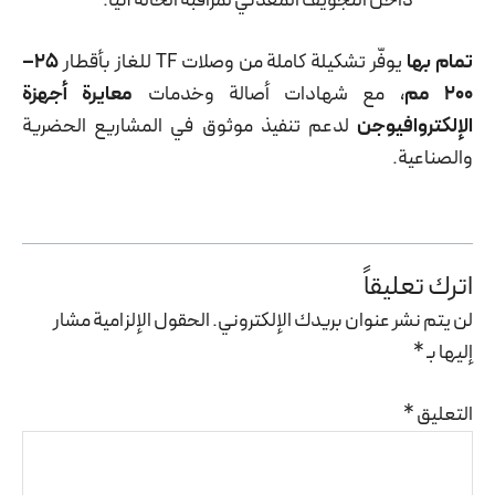
داخل التجويف المعدني لمراقبة الحالة آنيًا.
مام بها
يوفّر تشكيلة كاملة من وصلات TF للغاز بأقطار
25–
20 مم
، مع شهادات أصالة وخدمات
معايرة أجهزة
الإلكتروافيوجن
لدعم تنفيذ موثوق في المشاريع الحضرية
والصناعية.
اترك تعليقاً
لن يتم نشر عنوان بريدك الإلكتروني.
الحقول الإلزامية مشار
إليها بـ
*
التعليق
*