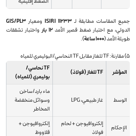
الضغط إقليمية
ميع المقاسات مطابقة لـ
ISIRI 11233
ومعيار
GIS/PL3
لدولي، مع اختبار ضغط قصير الأمد
12 بار
واختبار تشققات
طويلة الأمد (
1000 ساعة
).
5) مقارنة: TF للغاز مقابل TF النحاسي/البوليمري للمياه
TF نحاسي/
المؤشر
TF للغاز (فولاذ)
بوليمري (للمياه)
ماء بارد/ساخن
الوسط
غاز طبيعي، LPG
وسوائل منخفضة
المخاطر
إلكتروافيوجن + لحام
إلكتروافيوجن +
الإحكام
فولاذ
قلاووظ