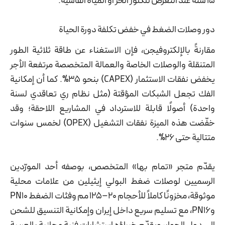
15 سنة عند التعرض للكلور الحر أو المياه القاسية.
دور وصلات الضغط في خفض تكلفة دورة الحياة
مقارنةً بالإلكتروفيجن، فإن الاستغناء عن طاقة ثلاثية الطور
المتنقلة والوصلات الخاصة والعمالة المتخصصة مرتفعة الأجر
يخفض نفقات الاستثمار (CAPEX) بنحو 35%. كما أن إمكانية
الفك تجعل الشبكات المؤقتة (مثل نظام ري تعاقدي لسنة
واحدة) أصولًا قابلة للاسترداد في المشاريع اللاحقة؛ وقد
خفّضت هذه الميزة نفقات التشغيل (OPEX) لخمس سنوات
متتالية حتى 26%.
يقدّم متجر «تمام بها» المتخصص، بوصفه أحد المورّدين
الرسميين لوصلات ضغط البولي إيثيلين من علامات محلية
موثوقة، مخزونًا كاملاً للأحجام 20–125 مم وفئات الضغط PN10
وPN16، مع تسليم سريع داخل إيران وإمكانية التنسيق للشحن