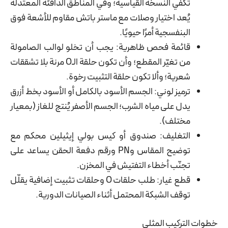
تكفي النسخة القياسية؛ وفي المناطق الدافئة المعتدلة
يُعد اختيار وصلات مع ماستر باتش مقاوم للأشعة فوق
البنفسجية أمرًا حيويًا.
قائمة فحص ظاهرية: يجب أن تخلو لوالب الصامولة
من تغيّر المقطع؛ وأن تكون حلقة الـO مرنة بلا تشققات
شعرية؛ وألا تكون حلقة التثبيت رخوة.
ترميز لوني: الجسم الأسود بالكامل أو الأسود بخط أزرق
يدل على مياه الشرب؛ الجسم الأصفر يُنتج للغاز (بمعيار
مختلف).
التغليف: صندوق أو كيس بولي إيثيلين محكم مع
توضيح المقاس وPN ورقم دفعة الحقن يساعد على
تجنّب أخطاء التفتيش في المخزن.
قطع غيار: طلب حلقات O وحلقات تثبيت إضافية يقلّل
توقف الشبكة المحتمل أثناء الصيانات الدورية.
خطوات التركيب المثلى