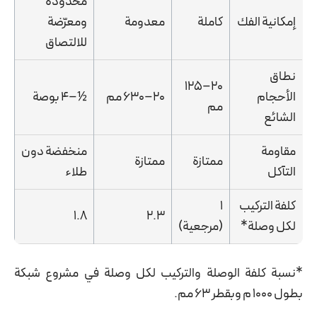
محدودة
إمكانية الفك
كاملة
معدومة
ومعرّضة
للالتصاق
نطاق
20–125
الأحجام
20–630 مم
½–4 بوصة
مم
الشائع
مقاومة
منخفضة دون
ممتازة
ممتازة
التآكل
طلاء
كلفة التركيب
1
1.8
2.3
لكل وصلة*
(مرجعية)
*نسبة كلفة الوصلة والتركيب لكل وصلة في مشروع شبكة
بطول 1000 م وبقطر 63 مم.