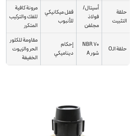
أسيتال/
مرونة كافية
حلقة
قفل ميكانيكي
فولاذ
للفك والتركيب
التثبيت
للأنبوب
مجلفن
المتكرر
مقاومة للكلور
NBR 70
إحكام
حلقة الـO
الحر والزيوت
شور A
ديناميكي
الخفيفة