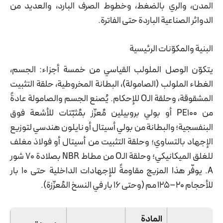
المدن، والري بالضغط، وخطوط الصرف البارد، والعديد من
الدوائر الصناعية الباردة حتى الفاترة.
البنية والمكوّنات الرئيسية
يتكوّن الوصل الملولب القياسي من خمسة أجزاء: الجسم،
الغطاء الملولب (الصامولة)، البطانة المخروطية، حلقة التثبيت
المشقوقة، وحلقة الـO للإحكام. يُصنع الجسم والصامولة عادةً
من PE100 أو بولي بروبيلين مُعزّز بمُثبّتات للأشعة فوق
البنفسجية؛ والبطانة من بولي أسيتال أو نايلون هندسي لتوزيع
الإجهاد بالتساوي؛ وحلقة التثبيت من أسيتال أو فولاذ مغلف
للغلق الميكانيكي؛ وحلقة الـO من مطاط NBR بصلادة 70 شور
A. يوفّر هذا المزيج مقاومةً للإجهادات الداخلية حتى 10 بار
للأحجام 20–125 مم (وحتى 16 بار في النسخ المُعزّزة).
المادة