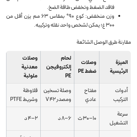
فاقد الضغط وتخفض طاقة الضخ.
وزن منخفض: كوع 90° بمقاس 63 مم يزن أقل من
300 غ؛ يمكن لشخص واحد نقله وتركيبه.
مقارنة طرق الوصل الشائعة
لحام
وصلات
الميزة
وصلات
إلكتروفيجن
معدنية
الرئيسية
ضغط PE
PE
ملولبة
أدوات
مفتاح
وصلة تسخين
قلاوظة
التركيب
عادي
ومصدر 42 V
وشريط PTFE
سرعة
10–30 ث
6–8 د
2–4 د
التشغيل