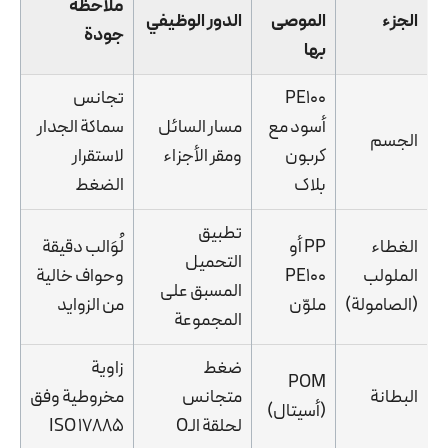
ملاحظة
الجزء
الموصى
الدور الوظيفي
جودة
بها
PE100
تجانس
أسود مع
مسار السائل
سماكة الجدار
الجسم
كربون
ومقر الأجزاء
لاستقرار
بلاك
الضغط
تطبيق
الغطاء
PP أو
لُوَالب دقيقة
التحميل
الملولب
PE100
وحواف خالية
المسبق على
(الصامولة)
ملوّن
من الزوايد
المجموعة
ضغط
زاوية
POM
البطانة
متجانس
مخروطية وفق
(أسيتال)
لحلقة الـO
ISO 17885