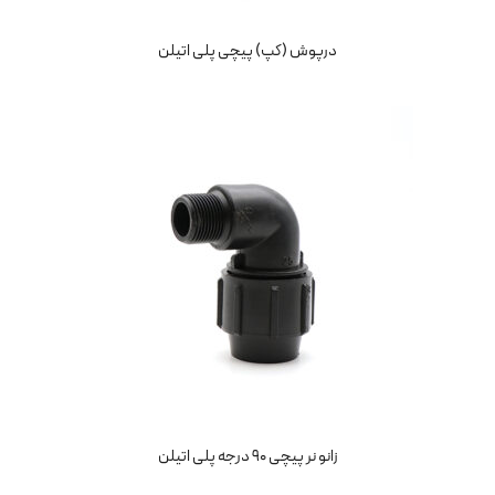
درپوش (کپ) پیچی پلی اتیلن
زانو نر پیچی ۹۰ درجه پلی اتیلن