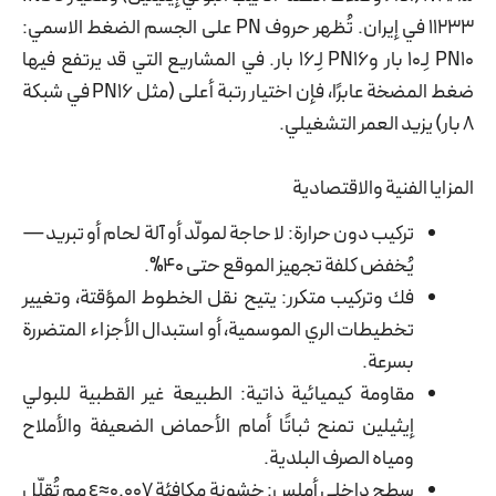
11233 في إيران. تُظهر حروف PN على الجسم الضغط الاسمي:
PN10 لِـ10 بار وPN16 لِـ16 بار. في المشاريع التي قد يرتفع فيها
ضغط المضخة عابرًا، فإن اختيار رتبة أعلى (مثل PN16 في شبكة
8 بار) يزيد العمر التشغيلي.
المزايا الفنية والاقتصادية
تركيب دون حرارة: لا حاجة لمولّد أو آلة لحام أو تبريد—
يُخفض كلفة تجهيز الموقع حتى 40%.
فك وتركيب متكرر: يتيح نقل الخطوط المؤقتة، وتغيير
تخطيطات الري الموسمية، أو استبدال الأجزاء المتضررة
بسرعة.
مقاومة كيميائية ذاتية: الطبيعة غير القطبية للبولي
إيثيلين تمنح ثباتًا أمام الأحماض الضعيفة والأملاح
ومياه الصرف البلدية.
سطح داخلي أملس: خشونة مكافئة ε≈0.007 مم تُقلّل