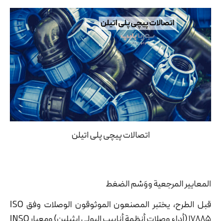
اتصالات پیچی پلی اتیلن
المعايير المرجعية ووَسْم الضغط
قبل الطرح، يختبر المصنعون الموثوقون الوصلات وفق ISO
17885 (أداء وصلات أنظمة أنابيب البولي إيثيلين) ومعيار INSO