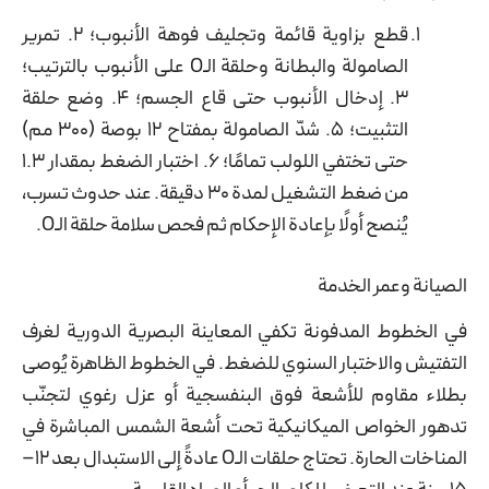
قطع بزاوية قائمة وتجليف فوهة الأنبوب؛ 2. تمرير
الصامولة والبطانة وحلقة الـO على الأنبوب بالترتيب؛
3. إدخال الأنبوب حتى قاع الجسم؛ 4. وضع حلقة
التثبيت؛ 5. شدّ الصامولة بمفتاح 12 بوصة (300 مم)
حتى تختفي اللولب تمامًا؛ 6. اختبار الضغط بمقدار 1.3
من ضغط التشغيل لمدة 30 دقيقة. عند حدوث تسرب،
يُنصح أولًا بإعادة الإحكام ثم فحص سلامة حلقة الـO.
الصيانة وعمر الخدمة
في الخطوط المدفونة تكفي المعاينة البصرية الدورية لغرف
التفتيش والاختبار السنوي للضغط. في الخطوط الظاهرة يُوصى
بطلاء مقاوم للأشعة فوق البنفسجية أو عزل رغوي لتجنّب
تدهور الخواص الميكانيكية تحت أشعة الشمس المباشرة في
المناخات الحارة. تحتاج حلقات الـO عادةً إلى الاستبدال بعد 12–