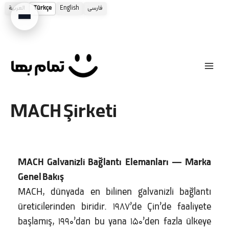
العربية
Türkçe
English
فارسی
İçeriğe
atla
MACH Şirketi
MACH Galvanizli Bağlantı Elemanları — Marka
Genel Bakış
MACH, dünyada en bilinen galvanizli bağlantı
üreticilerinden biridir. 1987’de Çin’de faaliyete
başlamış, 1990’dan bu yana 150’den fazla ülkeye