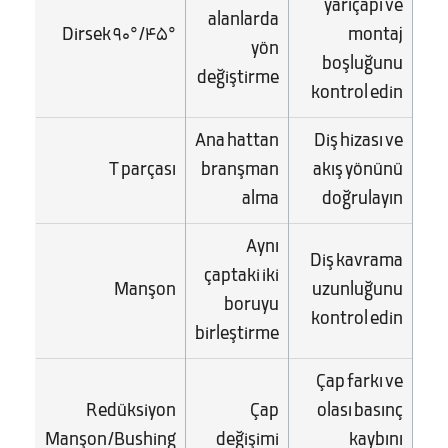
yarıçapı ve
alanlarda
Dirsek 90°/45°
montaj
yön
boşluğunu
değiştirme
kontrol edin
Ana hattan
Diş hizası ve
T parçası
branşman
akış yönünü
alma
doğrulayın
Aynı
Diş kavrama
çaptaki iki
Manşon
uzunluğunu
boruyu
kontrol edin
birleştirme
Çap farkı ve
Redüksiyon
Çap
olası basınç
Manşon/Bushing
değişimi
kaybını