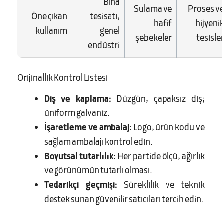
Bina
Sulama ve
Proses v
Öne çıkan
tesisatı,
hafif
hijyeni
kullanım
genel
şebekeler
tesisle
endüstri
Orijinallik Kontrol Listesi
Diş ve kaplama:
Düzgün, çapaksız diş;
üniform galvaniz.
İşaretleme ve ambalaj:
Logo, ürün kodu ve
sağlam ambalajı kontrol edin.
Boyutsal tutarlılık:
Her partide ölçü, ağırlık
ve görünümün tutarlı olması.
Tedarikçi geçmişi:
Süreklilik ve teknik
destek sunan güvenilir satıcıları tercih edin.