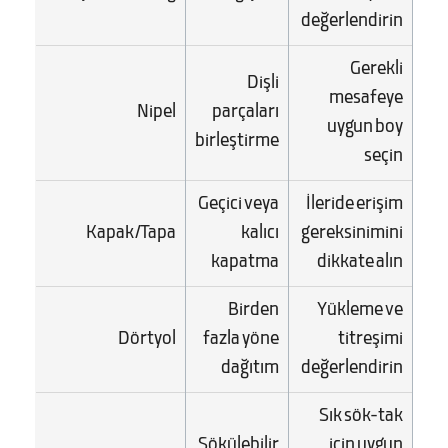
değerlendirin
Gerekli
Dişli
mesafeye
Nipel
parçaları
uygun boy
birleştirme
seçin
Geçici veya
İleride erişim
Kapak/Tapa
kalıcı
gereksinimini
kapatma
dikkate alın
Birden
Yükleme ve
Dörtyol
fazla yöne
titreşimi
dağıtım
değerlendirin
Sık sök-tak
Sökülebilir
için uygun