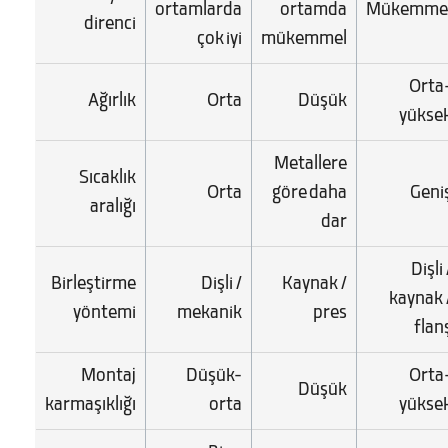
ortamlarda
ortamda
Mükemme
direnci
çok iyi
mükemmel
Orta
Ağırlık
Orta
Düşük
yükse
Metallere
Sıcaklık
Orta
göre daha
Geni
aralığı
dar
Dişli 
Birleştirme
Dişli /
Kaynak /
kaynak 
yöntemi
mekanik
pres
flan
Montaj
Düşük-
Orta
Düşük
karmaşıklığı
orta
yükse