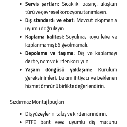
Servis şartları:
Sıcaklık, basınç, akışkan
türü ve çevresel korozyonu tanımlayın.
Diş standardı ve ebat:
Mevcut ekipmanla
uyumu doğrulayın.
Kaplama kalitesi:
Soyulma, koyu leke ve
kaplanmamış bölge olmamalı.
Depolama ve taşıma:
Diş ve kaplamayı
darbe, nem ve kirden koruyun.
Yaşam döngüsü yaklaşımı:
Kurulum
gereksinimleri, bakım ihtiyacı ve beklenen
hizmet ömrünü birlikte değerlendirin.
Sızdırmaz Montaj İpuçları
Diş yüzeylerini talaş ve kirden arındırın.
PTFE bant veya uyumlu diş macunu