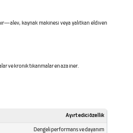
ır—alev, kaynak makinesi veya yalıtkan eldiven
ar ve kronik tıkanmalar en aza iner.
Ayırt edici özellik
Dengeli performans ve dayanım