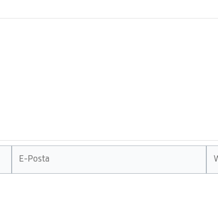
E-
We
Posta
sit