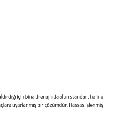
ldırdığı için bina drenajında altın standart haline
açlara uyarlanmış bir çözümdür. Hassas işlenmiş