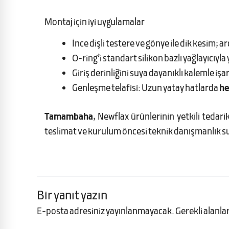
Montaj için iyi uygulamalar
İnce dişli testere ve gönye ile dik kesim; 
O-ring’i standart silikon bazlı yağlayıcıyla
Giriş derinliğini suya dayanıklı kalemle işa
Genleşme telafisi: Uzun yatay hatlarda
he
Tamambaha
, Newflax ürünlerinin yetkili tedari
teslimat ve kurulum öncesi teknik danışmanlık s
Bir yanıt yazın
E-posta adresiniz yayınlanmayacak.
Gerekli alanla