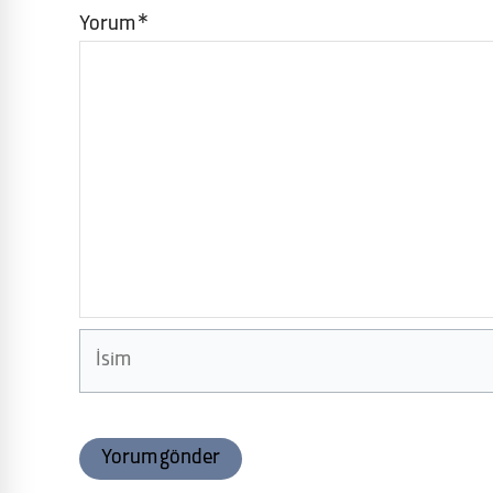
Yorum
*
İsim