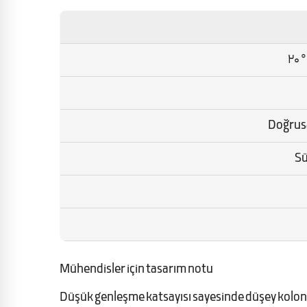
20 
Doğrusa
Sü
Mühendisler için tasarım notu
Düşük genleşme katsayısı sayesinde düşey kolo