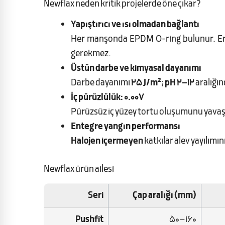
Newflax neden kritik projelerde öne çıkar?
Yapıştırıcı ve ısı olmadan bağlantı
Her manşonda EPDM O-ring bulunur. Erke
gerekmez.
Üstün darbe ve kimyasal dayanımı
Darbe dayanımı
25 J/m²
;
pH 2–12
aralığın
İç pürüzlülük: 0.007
Pürüzsüz iç yüzey tortu oluşumunu yavaşla
Entegre yangın performansı
Halojen içermeyen
katkılar alev yayılımını
Newflax ürün ailesi
Seri
Çap aralığı (mm)
Pushfit
50–160