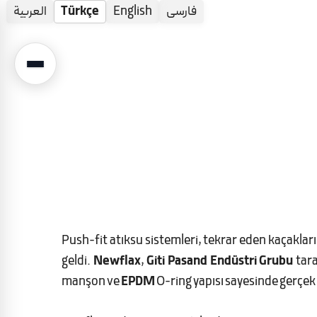
العربية
Türkçe
English
فارسی
İçeriğe
atla
Push-fit atıksu sistemleri, tekrar eden kaçakları,
geldi.
Newflax
,
Giti Pasand Endüstri Grubu
tara
manşon ve
EPDM
O-ring yapısı sayesinde gerçek