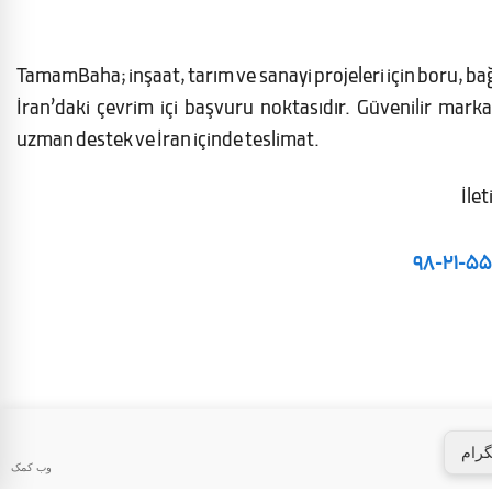
TamamBaha; inşaat, tarım ve sanayi projeleri için boru, bağ
İran’daki çevrim içi başvuru noktasıdır. Güvenilir markal
uzman destek ve İran içinde teslimat.
İlet
98-21-5
گرام
وب کمک