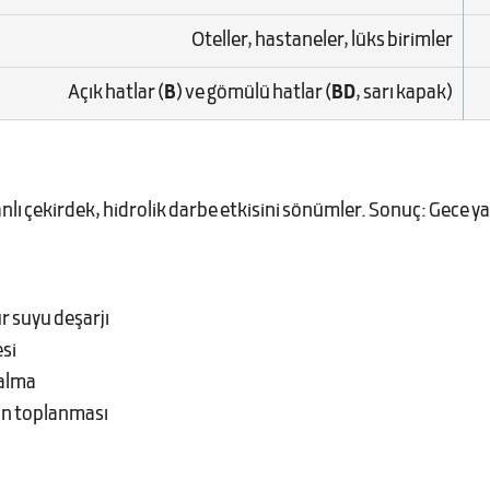
Oteller, hastaneler, lüks birimler
Açık hatlar (
B
) ve gömülü hatlar (
BD
, sarı kapak)
lı çekirdek, hidrolik darbe etkisini sönümler. Sonuç: Gece yarı
r suyu deşarjı
esi
 alma
nın toplanması