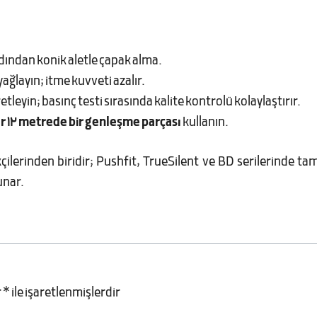
ardından konik aletle çapak alma.
 yağlayın; itme kuvveti azalır.
retleyin; basınç testi sırasında kalite kontrolü kolaylaştırır.
r 12 metrede bir genleşme parçası
kullanın.
kçilerinden biridir; Pushfit, TrueSilent ve BD serilerinde tam
unar.
r
*
ile işaretlenmişlerdir