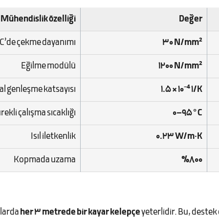
Mühendislik özelliği
Değer
°C’de çekme dayanımı
30 N/mm²
Eğilme modülü
1200 N/mm²
l genleşme katsayısı
1.5 × 10⁻⁴ 1/K
rekli çalışma sıcaklığı
0–95 °C
Isıl iletkenlik
0.23 W/m·K
Kopmada uzama
%800
nlarda
her 3 metrede bir kayar kelepçe
yeterlidir. Bu, destek