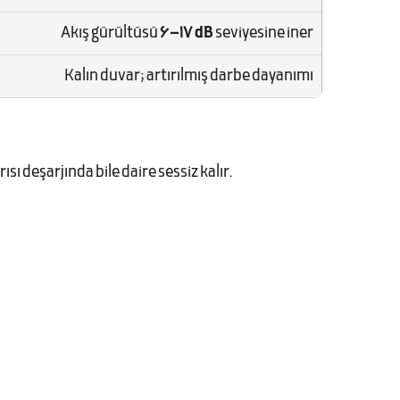
Akış gürültüsü
6–17 dB
seviyesine iner
Kalın duvar; artırılmış darbe dayanımı
sı deşarjında bile daire sessiz kalır.