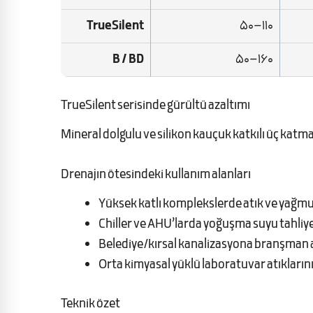
TrueSilent
50–110
B / BD
50–160
TrueSilent serisinde gürültü azaltımı
Mineral dolgulu ve silikon kauçuk katkılı üç katman
Drenajın ötesindeki kullanım alanları
Yüksek katlı komplekslerde atık ve yağmu
Chiller ve AHU’larda yoğuşma suyu tahliy
Belediye/kırsal kanalizasyona branşman
Orta kimyasal yüklü laboratuvar atıkları
Teknik özet