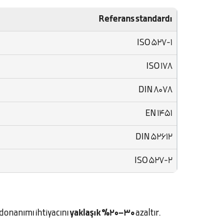
Referans standardı
ISO 527-1
ISO 178
DIN 8078
EN 1451
DIN 52612
ISO 527-2
 donanımı ihtiyacını
yaklaşık %20–30
azaltır.