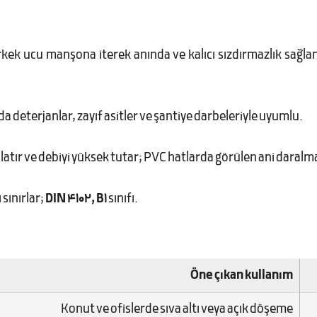
k ucu manşona iterek anında ve kalıcı sızdırmazlık sağlan
da deterjanlar, zayıf asitler ve şantiye darbeleriyle uyumlu.
tır ve debiyi yüksek tutar; PVC hatlarda görülen ani daralmal
 sınırlar;
DIN 4102, B1
sınıfı.
Öne çıkan kullanım
Konut ve ofislerde sıva altı veya açık döşeme